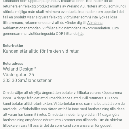
kostnader som uppstår på grund av reklamationen. Kostnader för att
returnera en felaktig produkt ersätts av Weland AB. Notera att du som kund i
största möjliga mån skall minimera eventuella kostnader som uppstår i det
fall en produkt visar sig vara felaktig. Vid tvister som vi inte lyckas lösa
tillsammans, rekommenderar vi att du vänder dig till
Allmänna
Reklamationsnämnden
. Vi följer alltid nämndens rekommendation. EU:s
gemensamma tvistlösningssida ODR hittar du
här
.
Returfrakter
Kunden står alltid för frakten vid retur.
Returadress
Weland Design™
Västergatan 25
333 30 Smålandsstenar
Om du väljer att utnyttja ångerrätten betalar vi tillbaka varans köpesumma
inom 14 dagar från det att du meddelar oss att du vill returnera. Du som
kund betalar alltid returfrakten. Vi återbetalar med samma betalsätt som du
använde. Vi förbehåller oss rätten att hålla inne med återbetalning tills dess
att varan har kommit i retur. Om detta innebär längre tid än 14 dagar görs
återbetalning omgående när returen kommer oss tillhanda. Om du skickar
tillbaka en vara till oss är det du som kund som ansvarar för godset.