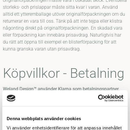
originalförpackningen måste vara i oskadat skick. Eventuella
storleks- och prislappar måste sitta kvar i varan. Använd
alltid ett ytteremballage utöver originalförpackningen om du
returnerar en vara till oss. Tänk på att inte tejpa eller klistra
någonting direkt på originalförpackningen. En skadad vara
eller förpackning kan innebära prisavdrag. Naturligtvis har
du rätt att öppna till exempel en blisterförpacking för att
kunna granska varan utan prisavdrag.
Köpvillkor - Betalning
Weland Design™ använder Klarna som betalningspartner.
Genom Klarna kan du betala din beställning med faktura,
delbetalning, kortbetalning eller direktbetalning från din
bank.
Denna webbplats använder cookies
Vi samarbetar med Klarna och använder oss av Klarna
Vi använder enhetsidentifierare för att anpassa innehållet