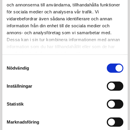
Checkout.
och annonserna till användarna, tillhandahålla funktioner
för sociala medier och analysera vår trafik. Vi
vidarebefordrar även sådana identifierare och annan
Kortbetalning
information från din enhet till de sociala medier och
annons- och analysföretag som vi samarbetar med.
Direktbetalning via Internetbank
Dessa kan i sin tur kombinera informationen med annan
information som du har tillhandahållit eller som de har
Klarna Faktura
samlat in när du har använt deras tjänster.
Samtyckesval
Klarna Konto
Nödvändig
Klarna checkout
Inställningar
Priser
Statistik
För alla medborgare som är bosatta inom Sverige gäller att
samtliga priser är dagsaktuella priser inklusive 25% moms.
Moms och eventuella fraktkostnader redovisas alltid innan
köpet bekräftas i kassan.
Marknadsföring