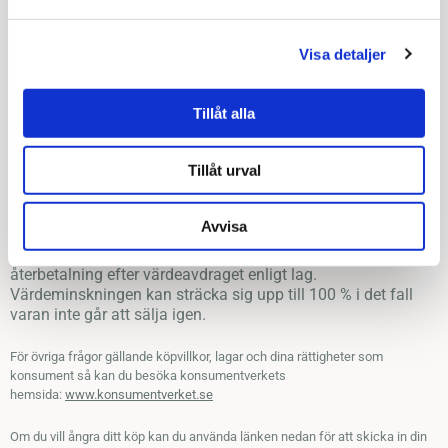
Vi reserverar oss för felskrivningar och tekniska problem i samband med
prisangivelser och förbehåller oss rätten att makulera ordrar på produkter
Visa detaljer
med uppenbart felaktiga priser.
Ångerrätt
Som privatperson har du en laglig ångerrätt på 14 dagar från
Tillåt alla
det att du mottagit din leverans. Tiden för ångerrätten
räknas från det att du mottagit varan. Om du vill returnera
Tillåt urval
eller byta din vara måste du bifoga kvitto/faktura med
returen. Tänk på att för att de returnerade produkterna ska
kunna anses som oanvända måste dessa vara i väsentligt
Avvisa
oförändrat skick. När använda varor returneras kommer vi
göra en värdeutvärdering av varan. Du kommer att få en
återbetalning efter värdeavdraget enligt lag.
Värdeminskningen kan sträcka sig upp till 100 % i det fall
varan inte går att sälja igen.
För övriga frågor gällande köpvillkor, lagar och dina rättigheter som
konsument så kan du besöka konsumentverkets
hemsida:
www.konsumentverket.se
Om du vill ångra ditt köp kan du använda länken nedan för att skicka in din