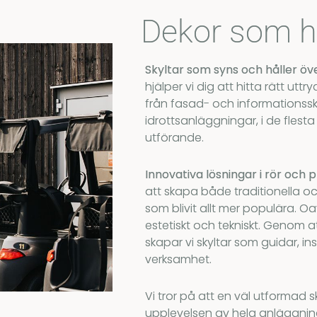
Dekor som hå
Skyltar som syns och håller öv
hjälper vi dig att hitta rätt uttry
från fasad- och informationsskyl
idrottsanläggningar, i de flesta
utförande.
Innovativa lösningar i rör och 
att skapa både traditionella oc
som blivit allt mer populära. Oavs
estetiskt och tekniskt. Genom a
skapar vi skyltar som guidar, ins
verksamhet.
Vi tror på att en väl utformad s
upplevelsen av hela anläggnin