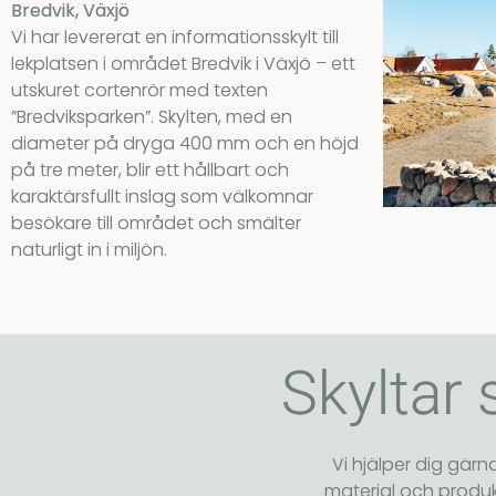
Bredvik, Växjö
Vi har levererat en informationsskylt till
lekplatsen i området Bredvik i Växjö – ett
utskuret cortenrör med texten
”Bredviksparken”. Skylten, med en
diameter på dryga 400 mm och en höjd
på tre meter, blir ett hållbart och
karaktärsfullt inslag som välkomnar
besökare till området och smälter
naturligt in i miljön.
Skyltar 
Vi hjälper dig gärna
material och produkt