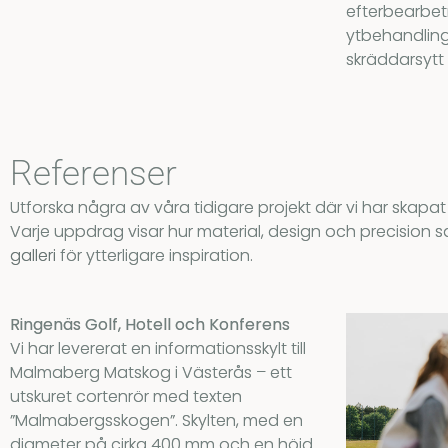
efterbearbetn
ytbehandling, 
skräddarsytt 
Referenser
Utforska några av våra tidigare projekt där vi har skapat sk
Varje uppdrag visar hur material, design och precision s
galleri
för ytterligare inspiration.
Ringenäs Golf, Hotell och Konferens
Vi har levererat en informationsskylt till
Malmaberg Matskog i Västerås – ett
utskuret cortenrör med texten
”Malmabergsskogen”. Skylten, med en
diameter på cirka 400 mm och en höjd