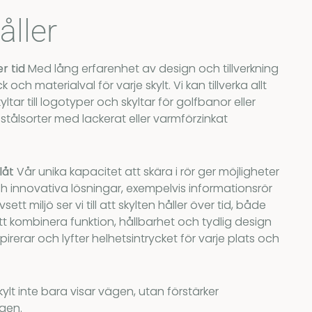
ller
er tid
Med lång erfarenhet av design och tillverkning
ck och materialval för varje skylt. Vi kan tillverka allt
tar till logotyper och skyltar för golfbanor eller
 stålsorter med lackerat eller varmförzinkat
plåt
Vår unika kapacitet att skära i rör ger möjligheter
h innovativa lösningar, exempelvis informationsrör
ett miljö ser vi till att skylten håller över tid, både
tt kombinera funktion, hållbarhet och tydlig design
pirerar och lyfter helhetsintrycket för varje plats och
kylt inte bara visar vägen, utan förstärker
gen.