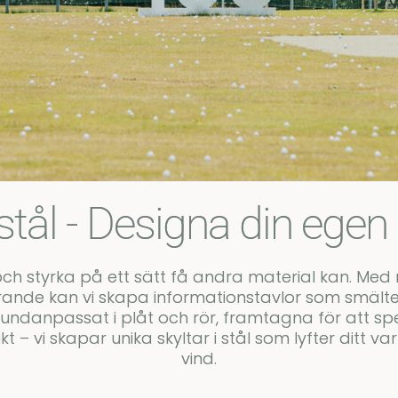
i stål - Designa din ege
 och styrka på ett sätt få andra material kan. Med
rande kan vi skapa informationstavlor som smälter i
r kundanpassat i plåt och rör, framtagna för att sp
dukt – vi skapar unika skyltar i stål som lyfter ditt
vind.