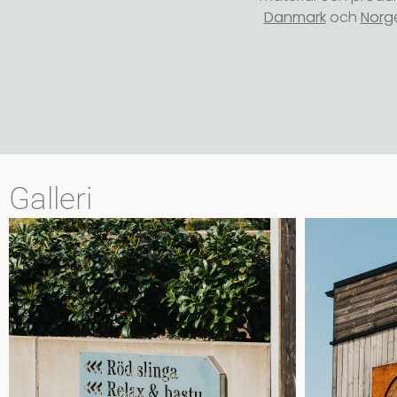
Danmark
och
Norg
Galleri