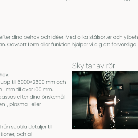
de efter dina behov och idéer. Med olika stålsorter och ytb
 Oavsett form eller funktion hjälper vi dig att förverkliga 
Skyltar av rör
hov.
ar upp till 6000×2500 mm och
n 1 mm till över 100 mm.
assas efter dina önskemål
ten-, plasma- eller
från subtila detaljer till
ationer, och all