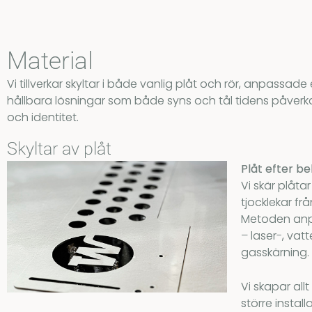
Material
Vi tillverkar skyltar i både vanlig plåt och rör, anpassa
hållbara lösningar som både syns och tål tidens påverkan.
och identitet.
Skyltar av plåt
Plåt efter be
Vi skär plåt
tjocklekar frå
Metoden anp
– laser-, vat
gasskärning.
Vi skapar allt 
större install