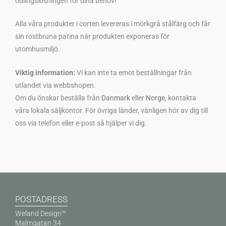
odlingslösningen för dina behov!
Alla våra produkter i corten levereras i mörkgrå stålfärg och får
sin rostbruna patina när produkten exponeras för
utomhusmiljö.
Viktig information:
Vi kan inte ta emot beställningar från
utlandet via webbshopen.
Om du önskar beställa från
Danmark
eller
Norge
, kontakta
våra lokala säljkontor. För övriga länder, vänligen hör av dig till
oss via telefon eller e-post så hjälper vi dig.
POSTADRESS
Weland Design™
Malmgatan 34