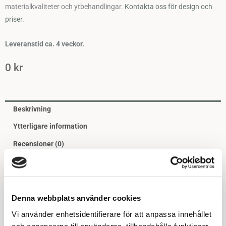
materialkvaliteter och ytbehandlingar.
Kontakta oss för design och
priser.
Leveranstid ca. 4 veckor.
0
kr
Beskrivning
Ytterligare information
Recensioner (0)
Odlingslåda Modul Rustik i vinkel
Odlingslåda Modul Rustik i vinkel erbjuder en flexibel och
robust lösning för din trädgård eller uteplats. Tillverkad i 3 mm
Denna webbplats använder cookies
tjock cortenplåt är denna variant av odlingslåda perfekt för dig
Vi använder enhetsidentifierare för att anpassa innehållet
som vill skapa unika och vinkelanpassade odlingsytor. Genom
och annonserna till användarna, tillhandahålla funktioner