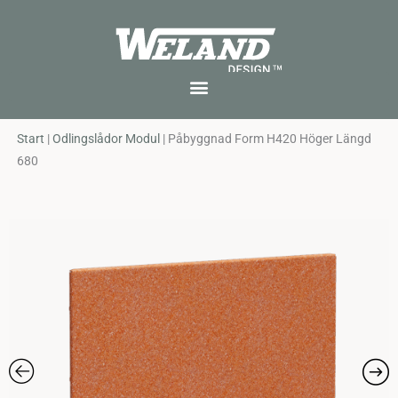
Skip
to
content
Start
|
Odlingslådor Modul
|
Påbyggnad Form H420 Höger Längd
680