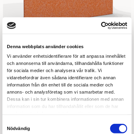
Denna webbplats använder cookies
Vi använder enhetsidentifierare för att anpassa innehållet
och annonserna till användarna, tillhandahålla funktioner
för sociala medier och analysera vår trafik. Vi
vidarebefordrar även sådana identifierare och annan
Påbyggnad Form H420 Höger
information från din enhet till de sociala medier och
annons- och analysföretag som vi samarbetar med.
Längd 680
Dessa kan i sin tur kombinera informationen med annan
information som du har tillhandahållit eller som de har
Lorem ipsum
samlat in när du har använt deras tjänster.
520
kr
Samtyckesval
Nödvändig
Påbyggnad