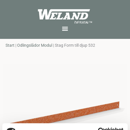
Skip
to
content
Start
|
Odlingslådor Modul
|
Stag Form till djup 532