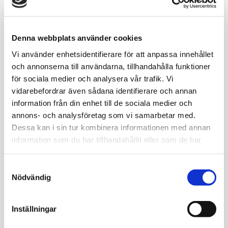
Denna webbplats använder cookies
Vi använder enhetsidentifierare för att anpassa innehållet
och annonserna till användarna, tillhandahålla funktioner
Stag Form till djup 532
för sociala medier och analysera vår trafik. Vi
vidarebefordrar även sådana identifierare och annan
Lorem ipsum
information från din enhet till de sociala medier och
annons- och analysföretag som vi samarbetar med.
55
kr
Dessa kan i sin tur kombinera informationen med annan
information som du har tillhandahållit eller som de har
Stag
samlat in när du har använt deras tjänster.
Lägg till i varukorgen
Form
till
Samtyckesval
Nödvändig
djup
532
Beskrivning
kvantitet
Inställningar
Ytterligare information