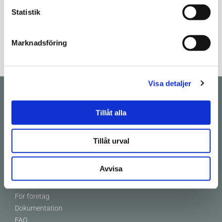
Recensioner (0)
Statistik
Lorem ipsum
Marknadsföring
Visa detaljer
POSTADRESS
Tillåt alla
Weland Design™
Malmgatan 34
333 30 Smålandsstenar
Tillåt urval
KUNDSUPPORT
Avvisa
Kontakta oss
För företag
Dokumentation
FAQ