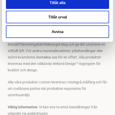
optimalt och hållbart.
Tillåt alla
Tillverkat av slitstarka material och med en tidlös design,
Tillåt urval
passar våra kruka perfekt i alla typer av utomhusmiljöer. Välj
Planteringskärl Rektangel från Weland Design™ för att skapa
Avvisa
en trivsam och grön atmosfär i din miljö.
Beställ Planteringskärl Rektangel idag och ge ditt utrymme ett
stilfullt lyft. För andra materialkvaliteter, ytbehandlingar eller
större kvantiteter,
kontakta oss
för en offert. Alla produkter
levereras med den välkända Weland Design™-logotypen för
kvalitet och design.
Alla våra produkter i corten levereras i mörkgrå stålfärg och får
sin rostbruna patina när produkten exponeras för
utomhusmiljö.
Viktig information:
Vi kan inte ta emot beställningar från
utlandet via webbshopen.