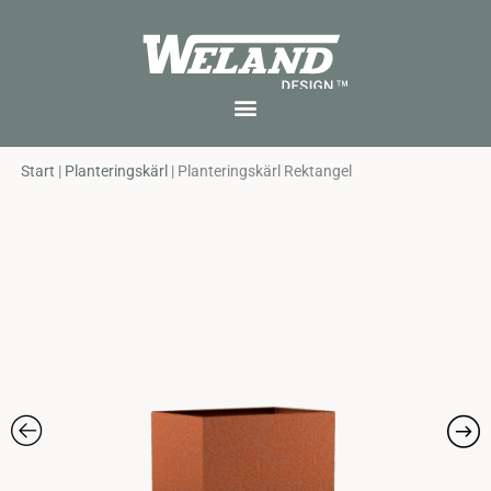
Skip
to
content
Start
|
Planteringskärl
|
Planteringskärl Rektangel