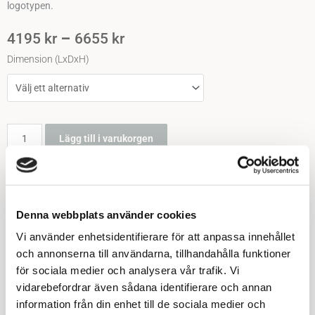
logotypen.
Prisintervall:
–
4195
kr
6655
kr
4195 Kr
Planteringskärl
Dimension (LxDxH)
Till
6655 Kr
Rektangel
kvantitet
Lägg till i varukorgen
Beskrivning
Denna webbplats använder cookies
Ytterligare information
Vi använder enhetsidentifierare för att anpassa innehållet
Recensioner (0)
och annonserna till användarna, tillhandahålla funktioner
för sociala medier och analysera vår trafik. Vi
Planteringskärl Rektangel – Mångsidig och stilren lösning
vidarebefordrar även sådana identifierare och annan
för din utemiljö
information från din enhet till de sociala medier och