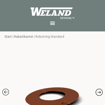
Skip
to
content
Start
|
Rabattkanter
|
Robotring Standard