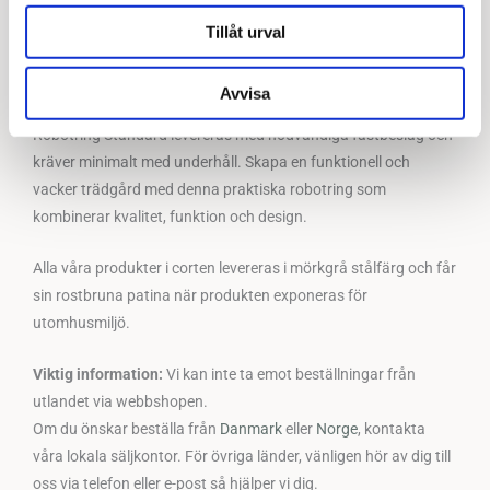
trädgårdar och fungerar lika bra på privata tomter som i
offentliga miljöer. Om du har specifika önskemål om design
Tillåt urval
eller ytbehandling, tveka inte att
kontakta oss
för
skräddarsydda lösningar.
Avvisa
Robotring Standard levereras med nödvändiga fästbeslag och
kräver minimalt med underhåll. Skapa en funktionell och
vacker trädgård med denna praktiska robotring som
kombinerar kvalitet, funktion och design.
Alla våra produkter i corten levereras i mörkgrå stålfärg och får
sin rostbruna patina när produkten exponeras för
utomhusmiljö.
Viktig information:
Vi kan inte ta emot beställningar från
utlandet via webbshopen.
Om du önskar beställa från
Danmark
eller
Norge
, kontakta
våra lokala säljkontor. För övriga länder, vänligen hör av dig till
oss via telefon eller e-post så hjälper vi dig.