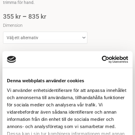
trimma för hand.
Prisintervall:
–
355
kr
835
kr
355 Kr
Robotring
Dimension
Till
835 Kr
Standard
kvantitet
Lägg till i varukorgen
Denna webbplats använder cookies
Beskrivning
Vi använder enhetsidentifierare för att anpassa innehållet
Ytterligare information
och annonserna till användarna, tillhandahålla funktioner
för sociala medier och analysera vår trafik. Vi
Recensioner (0)
vidarebefordrar även sådana identifierare och annan
information från din enhet till de sociala medier och
Robotring Standard – Effektiv och stilren lösning för
annons- och analysföretag som vi samarbetar med.
gräsklippning
Dessa kan i sin tur kombinera informationen med annan