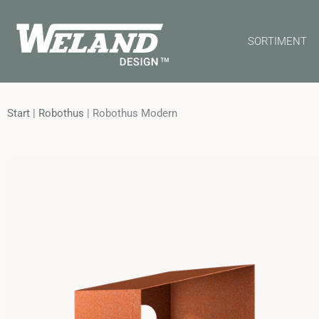
Skip
to
SORTIMENT
content
Start
|
Robothus
|
Robothus Modern