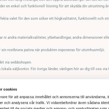
r en enkel och funktionell lösning för att skydda din utrustning åre
kta valet för den som söker ett högkvalitativt, funktionellt och sti
ni andra materialkvaliteter, ytbehandlingar, andra dimensioner eller
får sin rostbruna patina när produkten exponeras för utomhusmiljö.
ndet via webbshopen.
 lokala säljkontor. För övriga länder, vänligen hör av dig till oss via 
r cookies
rare för att anpassa innehållet och annonserna till användarna, t
er och analysera vår trafik. Vi vidarebefordrar även sådana ident
ORT
INFORMATION
 enhet till de sociala medier och annons- och analysföretag som 