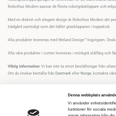
Robothus Modern passar de flesta robotgräsklippare och erbjude
Med en diskret och elegant design är Robothus Modern det perfe
trädgård samtidigt som det håller gräsklipparen i toppskick.
Alla produkter levereras med Weland Design™-logotypen. Önskar 
Alla våra produkter i corten levereras i mörkgrå stålfärg och 
Viktig information:
Vi kan inte ta emot beställningar från utla
Om du önskar beställa från
Danmark
eller
Norge
, kontakta våra
Denna webbplats använde
Vi använder enhetsidentifie
funktioner för sociala medi
POSTADRESS
KUNDSUPP
annan information från din