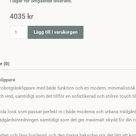
I lager för omgående leverans.
4035
kr
Robothus
Lägg till i varukorgen
Modern
kvantitet
r (0)
klippare
obotgräsklippare med både funktion och en modern, minimalistisk desi
ind, samtidigt som det tillför en sofistikerad och stilren touch til
a look som passar perfekt in i både moderna och urbana trädgårda
rädgårdsinredningen samtidigt som det ger maximalt skydd för din r
arhet och lång livslängd, och den öppna baksidan gör det lätt att ko