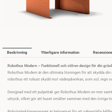
Beskrivning
Ytterligare information
Recensione
Robothus Modern – Funktionell och stilren design för din gräs
Robothus Modern är den ultimata lösningen för att skydda din r
robothus ett robust skydd mot väderpåverkan, som sol, regn och v
Designad med ett pulpettak ger Robothus Modern en mer samtid
uttryck, vilket gör att huset smälter samman med den övriga t
Robotgräsklippargaraget är helsvetsat för att säkerställa hållb