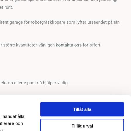
t runt.
lrent garage för robotgräsklippare som lyfter utseendet på sin
 större kvantiteter, vänligen
kontakta oss
för offert.
telefon eller e-post så hjälper vi dig.
Tillåt alla
illhandahålla
ifierare och
Tillåt urval
vi