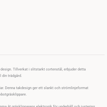
gn. Tillverkat i slitstarkt cortenstål, erbjuder detta
l din trädgård.
r. Denna takdesign ger ett slankt och strömlinjeformat
obotgräsklippare.
mma åt gräsklipparens elektronik för underhåll och justering.